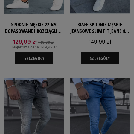
SPODNIE MĘSKIE 22-62C
BIAŁE SPODNIE MĘSKIE
DOPASOWANE I ROZCIĄGLIWE
JEANSOWE SLIM FIT JEANS 80-
CZARNE JEANSY SLIM
76 DOPASOWANE
129,99 zł
149,99 zł
149,99 zł
Najniższa cena:
149,99 zł
SZCZEGÓŁY
SZCZEGÓŁY