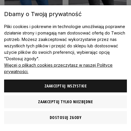
Dbamy o Twoją prywatność
Pliki cookies i pokrewne im technologie umożliwiają poprawne
działanie strony i pomagają nam dostosować ofertę do Twoich
potrzeb. Możesz zaakceptować wykorzystanie przez nas
wszystkich tych plików i przejść do sklepu lub dostosować
użycie plików do swoich preferencji, wybierając opcję
"Dostosuj zgody".
Więcej o plikach cookies przeczytasz w naszej Polityce
JOGGERY MĘSKIE 11-22
JEANSY MĘSKIE ELASTYCZNE
prywatności.
SPODNIE ELASTYCZNE
16-57A CIEMNO SZARE SLIM
NIEBIESKIE ROZCIĄGLIWE
SPODNIE DOPASOWANE
ZAAKCEPTUJ WSZYSTKIE
169,99 zł
99,99 zł
169,99 zł
JEANSOWE
Najniższa cena:
169,99 zł
ZAAKCEPTUJ TYLKO NIEZBĘDNE
SZCZEGÓŁY
SZCZEGÓŁY
DOSTOSUJ ZGODY