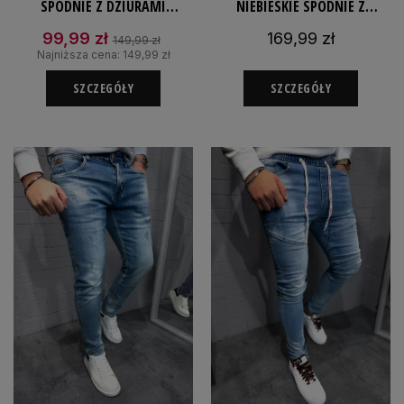
SPODNIE Z DZIURAMI
NIEBIESKIE SPODNIE Z
JEANSOWE SLIMFIT
DZIURAMI JEANSOWE SLIMFIT
99,99 zł
169,99 zł
149,99 zł
ELASTYCZNE
Najniższa cena:
149,99 zł
SZCZEGÓŁY
SZCZEGÓŁY