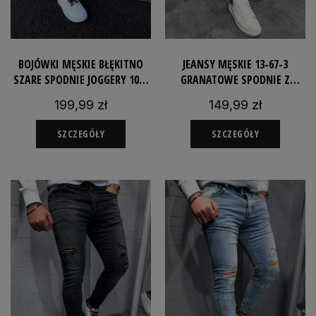
BOJÓWKI MĘSKIE BŁĘKITNO
JEANSY MĘSKIE 13-67-3
SZARE SPODNIE JOGGERY 106-
GRANATOWE SPODNIE Z
6BS
JEANSOWE SLIMFIT
199,99 zł
149,99 zł
ELASTYCZNE
SZCZEGÓŁY
SZCZEGÓŁY