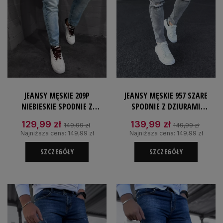
JEANSY MĘSKIE 209P
JEANSY MĘSKIE 957 SZARE
NIEBIESKIE SPODNIE Z
SPODNIE Z DZIURAMI
PRZETARCIAMI JEANSOWE
JEANSOWE SLIMFIT
129,99 zł
139,99 zł
149,99 zł
149,99 zł
ELASTYCZNE
Najniższa cena:
149,99 zł
Najniższa cena:
149,99 zł
SZCZEGÓŁY
SZCZEGÓŁY