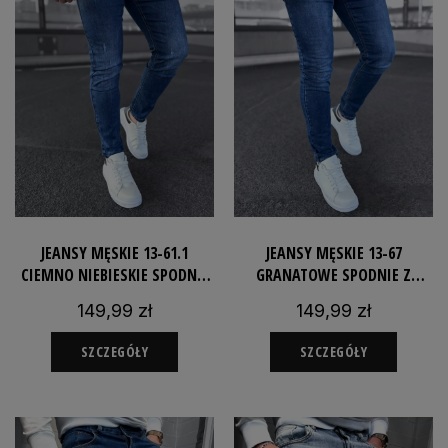
JEANSY MĘSKIE 13-61.1
JEANSY MĘSKIE 13-67
CIEMNO NIEBIESKIE SPODNIE
GRANATOWE SPODNIE Z
Z PRZETARCIAMI JEANSOWE
JEANSOWE SLIMFIT
149,99 zł
149,99 zł
SLIMFIT
ELASTYCZNE
SZCZEGÓŁY
SZCZEGÓŁY