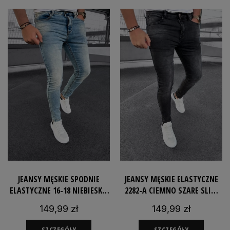
JEANSY MĘSKIE SPODNIE
JEANSY MĘSKIE ELASTYCZNE
ELASTYCZNE 16-18 NIEBIESKIE
2282-A CIEMNO SZARE SLIM
SLIM ROZCIĄGLIWE
SPODNIE DOPASOWANE
149,99 zł
149,99 zł
DOPASOWANE
SZCZEGÓŁY
SZCZEGÓŁY