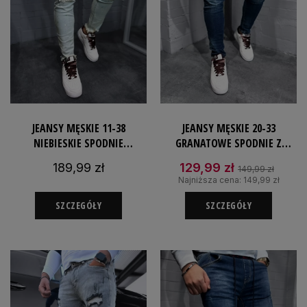
JEANSY MĘSKIE 11-38
JEANSY MĘSKIE 20-33
NIEBIESKIE SPODNIE
GRANATOWE SPODNIE Z
POPLAMIONE FARBĄ
PRZETARCIAMI JEANSOWE
189,99 zł
129,99 zł
149,99 zł
JEANSOWE SLIMFIT
SLIM
Najniższa cena:
149,99 zł
SZCZEGÓŁY
SZCZEGÓŁY