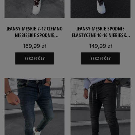
JEANSY MĘSKIE 7-12 CIEMNO
JEANSY MĘSKIE SPODNIE
NIEBIESKIE SPODNIE
ELASTYCZNE 16-16 NIEBIESKIE
POPLAMIONE FARBĄ
SLIM ROZCIĄGLIWE
169,99 zł
149,99 zł
JEANSOWE SLIM FIT
DOPASOWANE
SZCZEGÓŁY
SZCZEGÓŁY