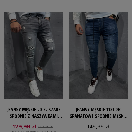
JEANSY MĘSKIE 20-82 SZARE
JEANSY MĘSKIE 1131-2B
SPODNIE Z NASZYWKAMI
GRANATOWE SPODNIE MĘSKIE
JEANSOWE SLIMFIT
Z GUMKĄ W PASIE JEANSOWE
129,99 zł
149,99 zł
149,99 zł
ROZCIĄGLIWE
JOGGERY
Najniższa cena:
149,99 zł