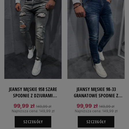
JEANSY MĘSKIE 958 SZARE
JEANSY MĘSKIE 98-33
SPODNIE Z DZIURAMI
GRANATOWE SPODNIE Z
JEANSOWE SLIMFIT
PRZETARCIAMI JEANSOWE
99,99 zł
99,99 zł
149,99 zł
149,99 zł
SLIMFIT
Najniższa cena:
149,99 zł
Najniższa cena:
149,99 zł
SZCZEGÓŁY
SZCZEGÓŁY