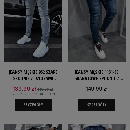
JEANSY MĘSKIE 952 SZARE
JEANSY MĘSKIE 1131-3B
SPODNIE Z DZIURAMI
GRANATOWE SPODNIE Z
JEANSOWE SLIMFIT
GUMKĄ W PASIE JEANSOWE
139,99 zł
149,99 zł
149,99 zł
ROZCIĄGLIWE
JOGGERY
Najniższa cena:
149,99 zł
SZCZEGÓŁY
SZCZEGÓŁY