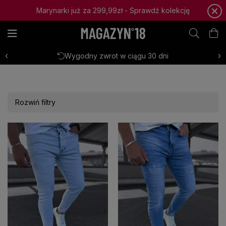
Letnie modele jeansów --> Kliknij i sprawdź
‹
›
Szybka wysyłka w ciągu 1-2 dni
Rozwiń filtry