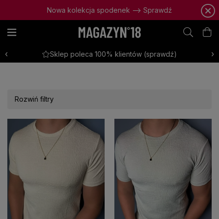
Marynarki już za 299,99zł - Sprawdź kolekcję
‹
›
Wygodny zwrot w ciągu 30 dni
Rozwiń filtry