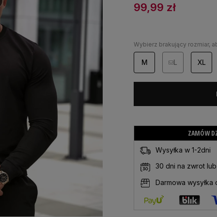
99,99
zł
Wybierz brakujący rozmiar, 
M
L
XL
ZAMÓW DZI
Wysyłka w 1-2dni
30 dni na zwrot lu
Darmowa wysyłka