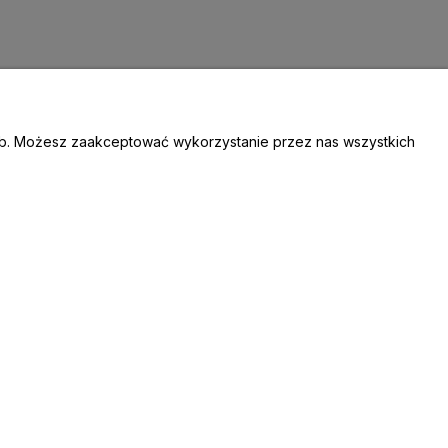
zeb. Możesz zaakceptować wykorzystanie przez nas wszystkich
E ZAMÓWIENIA
stracja
to
ówienia
TAKT