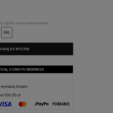
aby zapisać się na powiadomienie
XXL
DODAJ DO KOSZYKA
SIAJ, U CIEBIE PO WEEKENDZIE.
b wymianę towaru
 od
200,00 zł
POBRANIE