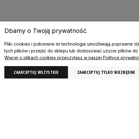
Dbamy o Twoją prywatność
Pliki cookies i pokrewne im technologie umożliwiają poprawne 
tych plików i przejść do sklepu lub dostosować użycie plików do
Więcej o plikach cookies przeczytasz w naszej Polityce prywatno
MAGAZYN18
ZAAKCEPTUJ WSZYSTKIE
ZAAKCEPTUJ TYLKO NIEZBĘDNE
Kontakt
Regulamin
Polityka prywatności
METODY WYSYŁKI