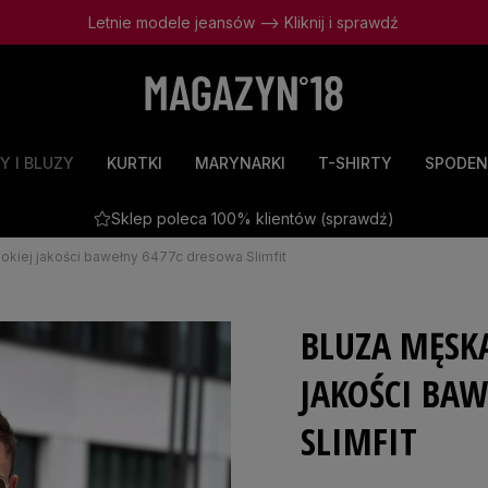
Letnie modele jeansów --> Kliknij i sprawdź
Y I BLUZY
KURTKI
MARYNARKI
T-SHIRTY
SPODEN
Sklep poleca 100% klientów (sprawdź)
okiej jakości bawełny 6477c dresowa Slimfit
BLUZA MĘSKA
JAKOŚCI BA
SLIMFIT