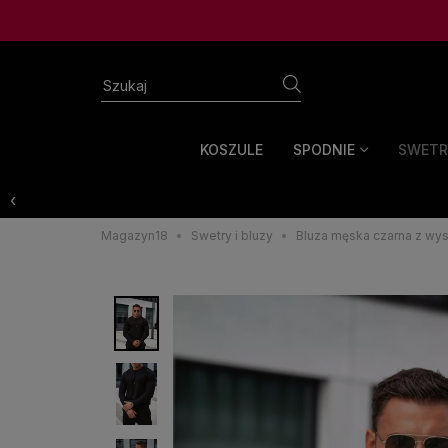
KOSZULE
SPODNIE
SWETR
‹
Magazyn18
Swetry i bluzy
Bluza męska czarna z wys