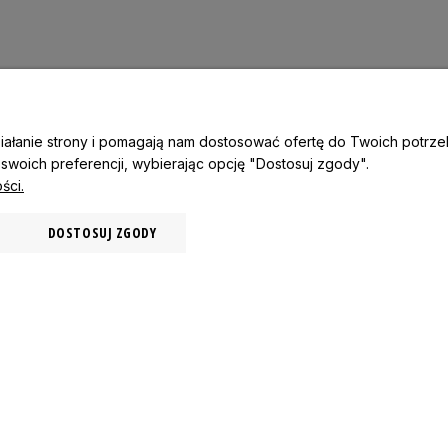
działanie strony i pomagają nam dostosować ofertę do Twoich potr
 swoich preferencji, wybierając opcję "Dostosuj zgody".
ści.
INFORMACJE
MOJ
DOSTOSUJ ZGODY
Zwroty i Wymiany
Reje
Czas i koszty dostawy
Kon
Czas realizacji zamówienia
Zam
Formy płatności
METODY PŁATNOŚCI
KON